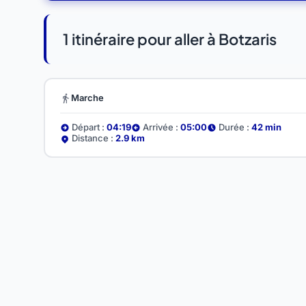
1 itinéraire pour aller à Botzaris
Marche
Départ :
04:19
Arrivée :
05:00
Durée :
42 min
Distance :
2.9 km