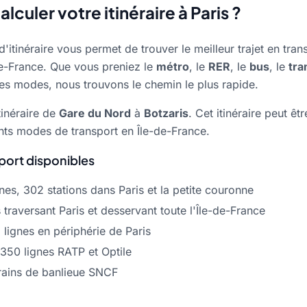
culer votre itinéraire à Paris ?
d'itinéraire vous permet de trouver le meilleur trajet en tr
-de-France. Que vous preniez le
métro
, le
RER
, le
bus
, le
tr
s modes, nous trouvons le chemin le plus rapide.
tinéraire de
Gare du Nord
à
Botzaris
. Cet itinéraire peut êt
nts modes de transport en Île-de-France.
port disponibles
es, 302 stations dans Paris et la petite couronne
traversant Paris et desservant toute l'Île-de-France
lignes en périphérie de Paris
350 lignes RATP et Optile
ains de banlieue SNCF