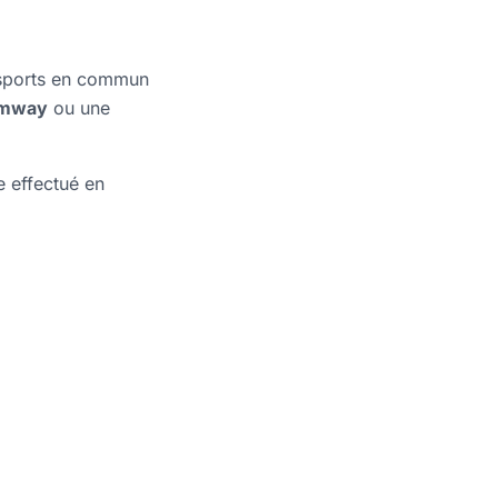
ansports en commun
amway
ou une
re effectué en