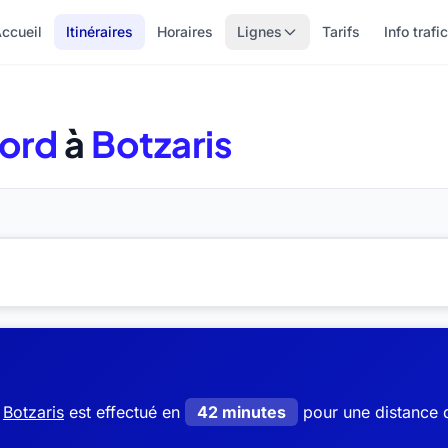
ccueil
Itinéraires
Horaires
Lignes
Tarifs
Info trafic
Nord
à
Botzaris
s
Botzaris
est effectué en
42 minutes
pour une distance