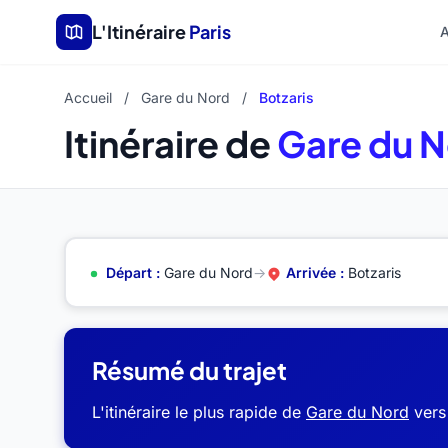
Aller au contenu principal
L'Itinéraire
Paris
A
Accueil
/
Gare du Nord
/
Botzaris
Itinéraire de
Gare du 
Départ :
Gare du Nord
→
Arrivée :
Botzaris
Résumé du trajet
L'itinéraire le plus rapide de
Gare du Nord
ver