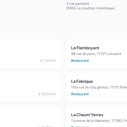
2 rue panhard
91830 Le coudray-montceaux
Le Flamboyant
98 rue de paris, 77127 Lieusaint
à 7.05 km
Restaurant
La Fabrique
1 bis rue du coq gaulois, 77170 B
à 12.02 km
Restaurant
La Chaum'Yerres
1 avenue de la libération, 77390 