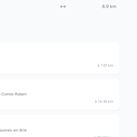
⭐⭐
8.9 km
à 7.61 km
rie-Comte-Robert
à 14.36 km
Chaumes-en-Brie