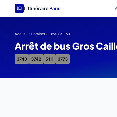
Aller au contenu principal
L'Itinéraire
Paris
A
Accueil
Horaires
Gros Caillou
Arrêt de bus Gros Cail
3743
3742
5111
3773