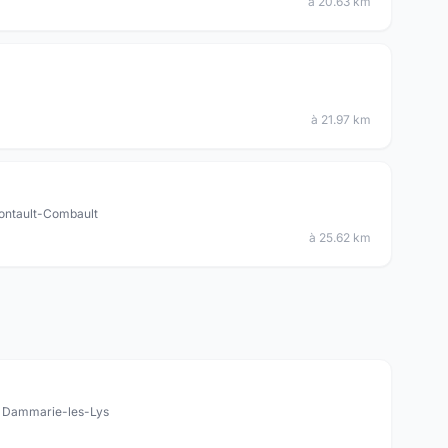
à 20.63 km
à 21.97 km
Pontault-Combault
à 25.62 km
0 Dammarie-les-Lys