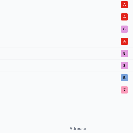
A
A
8
A
8
8
B
7
Adresse