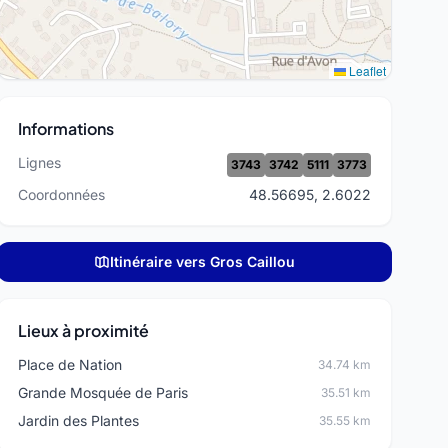
Leaflet
Informations
Lignes
3743
3742
5111
3773
Coordonnées
48.56695, 2.6022
Itinéraire vers Gros Caillou
Lieux à proximité
Place de Nation
34.74 km
Grande Mosquée de Paris
35.51 km
Jardin des Plantes
35.55 km