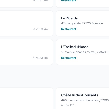
à 14.37 km
Restaurant
Le Picardy
47 rue grande, 77720 Bombon
à 21.23 km
Restaurant
L'Etoile du Maroc
16 avenue charles rouxel, 77340 
à 25.33 km
Restaurant
Château des Bouillants
400 avenue henri barbusse, 7719
à 6.57 km