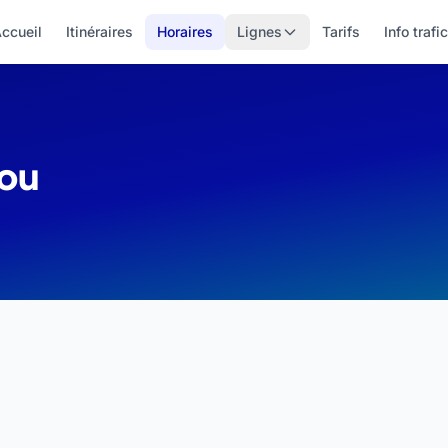
ccueil
Itinéraires
Horaires
Lignes
Tarifs
Info trafic
lou