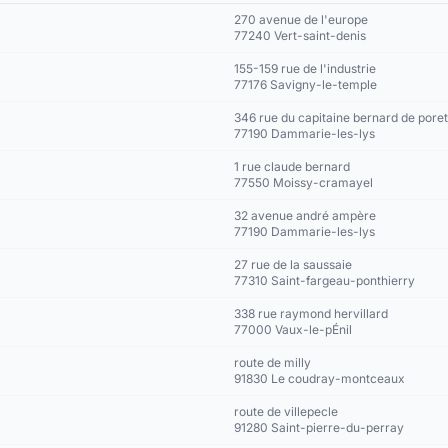
270 avenue de l'europe
77240 Vert-saint-denis
155-159 rue de l'industrie
77176 Savigny-le-temple
346 rue du capitaine bernard de poret
77190 Dammarie-les-lys
1 rue claude bernard
77550 Moissy-cramayel
32 avenue andré ampère
77190 Dammarie-les-lys
27 rue de la saussaie
77310 Saint-fargeau-ponthierry
338 rue raymond hervillard
77000 Vaux-le-pÉnil
route de milly
91830 Le coudray-montceaux
route de villepecle
91280 Saint-pierre-du-perray