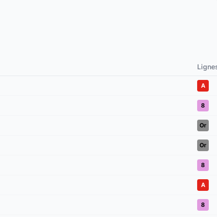
Ligne
A
8
Or
Or
8
A
8