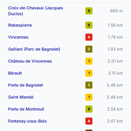
Croix-de-Chavaux (Jacques
680 m
9
Duclos)
Robespierre
1.56 km
9
Vincennes
1.79 km
A
Gallieni (Parc de Bagnolet)
1.93 km
3
Château de Vincennes
2.01 km
1
Bérault
2.15 km
1
Porte de Bagnolet
2.46 km
3
Saint-Mandé
2.48 km
1
Porte de Montreuil
2.54 km
9
Fontenay-sous-Bois
2.67 km
A