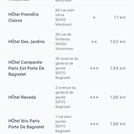
Montreuil
64 rue jean
HÔtel PremiÈre
lolive
⭐
1.1 km
93100
Classe
Montreuil
39 rue de
fontenay
HÔtel Des Jardins
⭐⭐
1.62 km
94300
Vincennes
30 avenue du
HÔtel Campanile
général de
Paris Est Porte De
⭐⭐⭐
1.84 km
gaulle
93170
Bagnolet
Bagnolet
2 avenue du
général de
HÔtel Reseda
⭐⭐⭐
1.86 km
gaulle
93170
Bagnolet
1 rue jean
HÔtel Ibis Paris
jaurès
⭐⭐⭐
1.88 km
93170
Porte De Bagnolet
Bagnolet