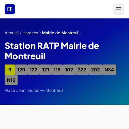
Aller au contenu principal
Accueil
Horaires
Mairie de Montreuil
Station RATP Mairie de
Montreuil
9
129
122
121
115
102
322
202
N34
N16
Place Jean Jaurès — Montreuil