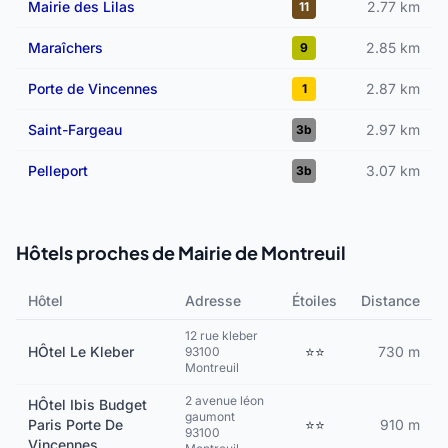
Mairie des Lilas
2.77 km
11
Maraîchers
2.85 km
9
Porte de Vincennes
2.87 km
1
Saint-Fargeau
2.97 km
3b
Pelleport
3.07 km
3b
Hôtels proches de Mairie de Montreuil
Hôtel
Adresse
Étoiles
Distance
12 rue kleber
HÔtel Le Kleber
⭐⭐
730 m
93100
Montreuil
2 avenue léon
HÔtel Ibis Budget
gaumont
Paris Porte De
⭐⭐
910 m
93100
Vincennes