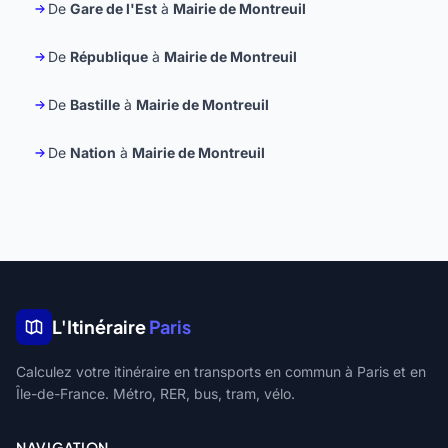
De
Gare de l'Est
à
Mairie de Montreuil
De
République
à
Mairie de Montreuil
De
Bastille
à
Mairie de Montreuil
De
Nation
à
Mairie de Montreuil
L'Itinéraire
Paris
Calculez votre itinéraire en transports en commun à Paris et en
Île-de-France. Métro, RER, bus, tram, vélo.
NAVIGATION