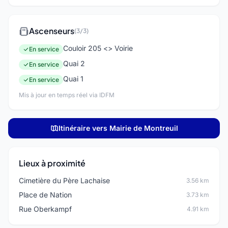
Ascenseurs
(3/3)
Couloir 205 <> Voirie
En service
Quai 2
En service
Quai 1
En service
Mis à jour en temps réel via IDFM
Itinéraire vers Mairie de Montreuil
Lieux à proximité
Cimetière du Père Lachaise
3.56 km
Place de Nation
3.73 km
Rue Oberkampf
4.91 km