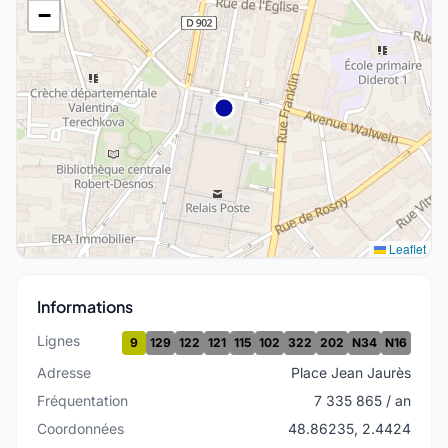
−
Leaflet
Informations
Lignes
9
129
122
121
115
102
322
202
N34
N16
Adresse
Place Jean Jaurès
Fréquentation
7 335 865 / an
Coordonnées
48.86235, 2.4424