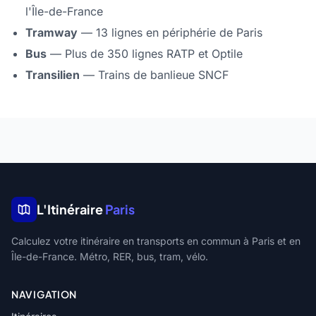
l'Île-de-France
Tramway
— 13 lignes en périphérie de Paris
Bus
— Plus de 350 lignes RATP et Optile
Transilien
— Trains de banlieue SNCF
L'Itinéraire
Paris
Calculez votre itinéraire en transports en commun à Paris et en
Île-de-France. Métro, RER, bus, tram, vélo.
NAVIGATION