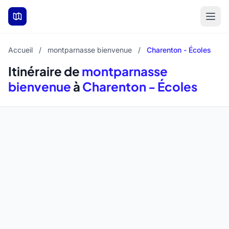
Aller au contenu principal
Accueil
/
montparnasse bienvenue
/
Charenton - Écoles
Itinéraire de
montparnasse
bienvenue
à
Charenton - Écoles