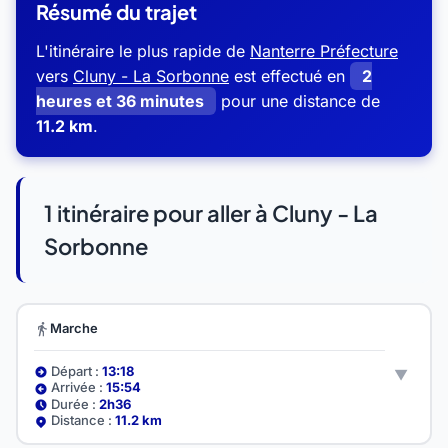
Résumé du trajet
L'itinéraire le plus rapide de
Nanterre Préfecture
vers
Cluny - La Sorbonne
est effectué en
2
heures et 36 minutes
pour une distance de
11.2 km
.
1 itinéraire pour aller à Cluny - La
Sorbonne
Marche
Départ :
13:18
Arrivée :
15:54
Durée :
2h36
Distance :
11.2 km