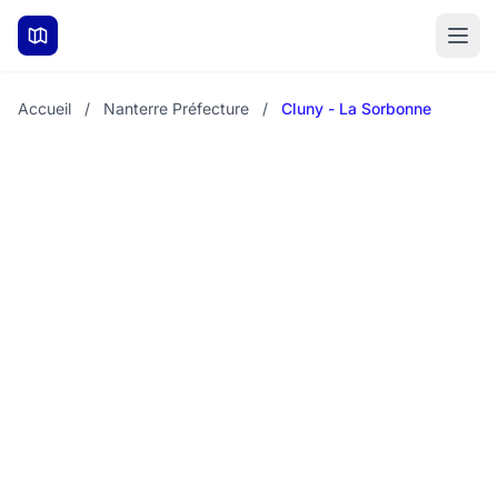
Aller au contenu principal
Accueil
/
Nanterre Préfecture
/
Cluny - La Sorbonne