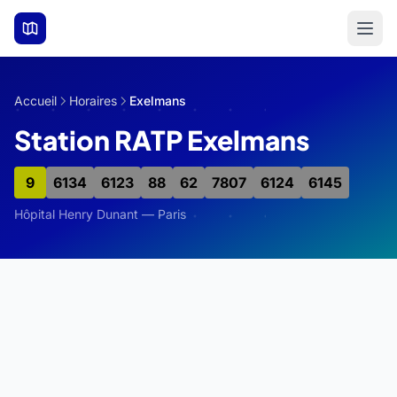
Aller au contenu principal
Accueil
Horaires
Exelmans
Station RATP Exelmans
9
6134
6123
88
62
7807
6124
6145
Hôpital Henry Dunant — Paris