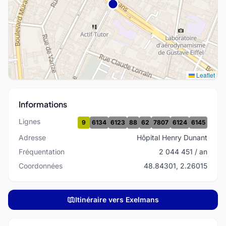
Leaflet
Informations
Lignes
9
6134
6123
88
62
7807
6124
6145
Adresse
Hôpital Henry Dunant
Fréquentation
2 044 451 / an
Coordonnées
48.84301, 2.26015
Itinéraire vers Exelmans