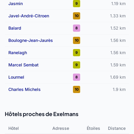
Jasmin
1.19 km
9
Javel-André-Citroen
1.33 km
10
Balard
1.52 km
8
Boulogne-Jean-Jaurès
1.56 km
10
Ranelagh
1.56 km
9
Marcel Sembat
1.59 km
9
Lourmel
1.69 km
8
Charles Michels
1.9 km
10
Hôtels proches de Exelmans
Hôtel
Adresse
Étoiles
Distance