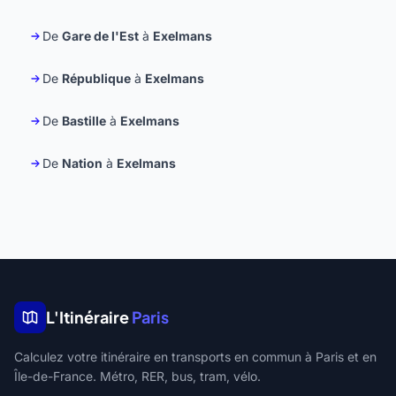
De
Gare de l'Est
à
Exelmans
De
République
à
Exelmans
De
Bastille
à
Exelmans
De
Nation
à
Exelmans
L'Itinéraire
Paris
Calculez votre itinéraire en transports en commun à Paris et en
Île-de-France. Métro, RER, bus, tram, vélo.