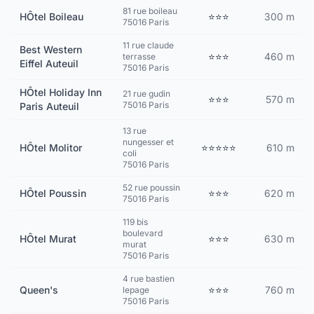
81 rue boileau
HÔtel Boileau
⭐⭐⭐
300 m
75016 Paris
11 rue claude
Best Western
⭐⭐⭐
460 m
terrasse
Eiffel Auteuil
75016 Paris
HÔtel Holiday Inn
21 rue gudin
⭐⭐⭐
570 m
75016 Paris
Paris Auteuil
13 rue
nungesser et
HÔtel Molitor
⭐⭐⭐⭐⭐
610 m
coli
75016 Paris
52 rue poussin
HÔtel Poussin
⭐⭐⭐
620 m
75016 Paris
119 bis
boulevard
HÔtel Murat
⭐⭐⭐
630 m
murat
75016 Paris
4 rue bastien
Queen's
⭐⭐⭐
760 m
lepage
75016 Paris