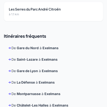
Les Serres du Parc André Citroën
à 1.1 km
Itinéraires fréquents
De
Gare du Nord
à
Exelmans
De
Saint-Lazare
à
Exelmans
De
Gare de Lyon
à
Exelmans
De
La Défense
à
Exelmans
De
Montparnasse
à
Exelmans
De
Châtelet-Les Halles
à
Exelmans