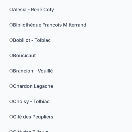
Alésia - René Coty
Bibliothèque François Mitterrand
Bobillot - Tolbiac
Boucicaut
Brancion - Vouillé
Chardon Lagache
Choisy - Tolbiac
Cité des Peupliers