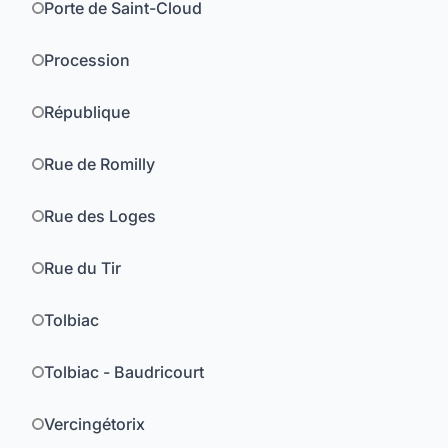
Porte de Saint-Cloud
Procession
République
Rue de Romilly
Rue des Loges
Rue du Tir
Tolbiac
Tolbiac - Baudricourt
Vercingétorix