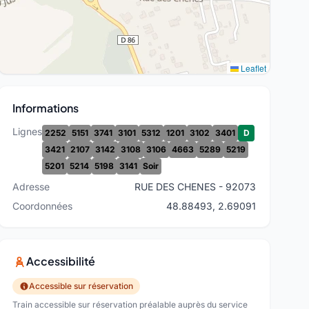
Leaflet
Informations
Lignes
2252
5151
3741
3101
5312
1201
3102
3401
D
3421
2107
3142
3108
3106
4663
5289
5219
5201
5214
5198
3141
Soir
Adresse
RUE DES CHENES - 92073
Coordonnées
48.88493, 2.69091
Accessibilité
Accessible sur réservation
Train accessible sur réservation préalable auprès du service