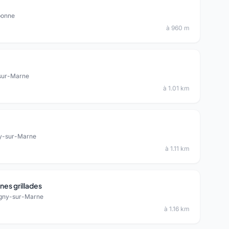
ponne
à 960 m
-sur-Marne
à 1.01 km
ny-sur-Marne
à 1.11 km
nes grillades
agny-sur-Marne
à 1.16 km