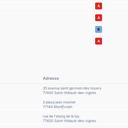
A
A
B
A
Adresse
33 avenue saint germain des noyers
77400 Saint-thibault-des-vignes
2 place jean monnet
77144 MontÉvrain
rue de l'etang de la loy
77400 Saint-thibault-des-vignes