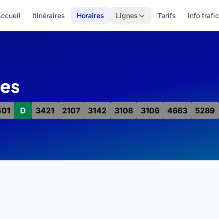
ccueil
Itinéraires
Horaires
Lignes
Tarifs
Info trafic
nes
401
D
3421
2107
3142
3108
3106
4663
5289