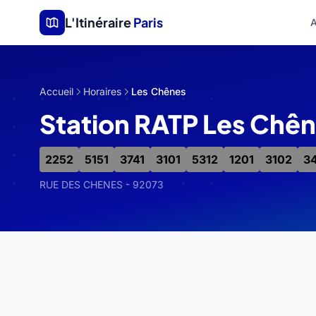
Aller au contenu principal
L'Itinéraire
Paris
A
Accueil
Horaires
Les Chênes
Station RATP Les Chê
2252
5151
3741
3101
5312
1201
3102
3
RUE DES CHENES - 92073