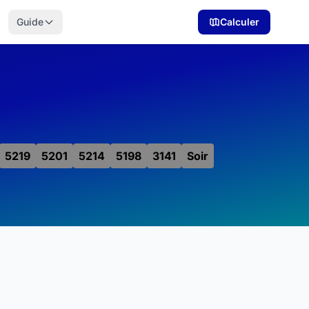
Guide
Calculer
5219
5201
5214
5198
3141
Soir