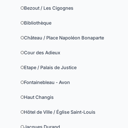
Bezout / Les Cigognes
Bibliothèque
Château / Place Napoléon Bonaparte
Cour des Adieux
Etape / Palais de Justice
Fontainebleau - Avon
Haut Changis
Hôtel de Ville / Église Saint-Louis
Jacques Durand