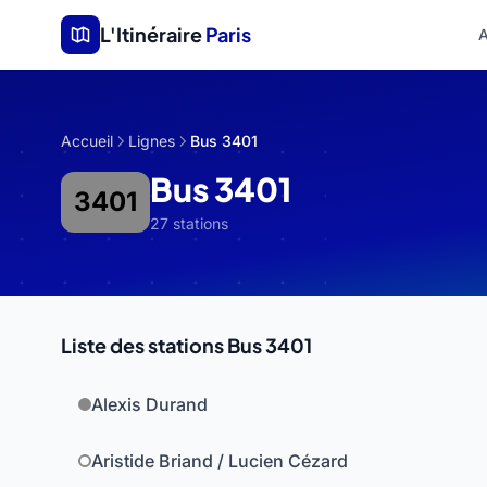
Aller au contenu principal
L'Itinéraire
Paris
A
Accueil
Lignes
Bus 3401
Bus 3401
3401
27 stations
Liste des stations Bus 3401
Alexis Durand
Aristide Briand / Lucien Cézard