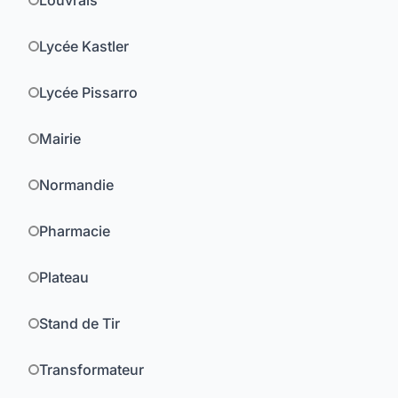
Louvrais
Lycée Kastler
Lycée Pissarro
Mairie
Normandie
Pharmacie
Plateau
Stand de Tir
Transformateur