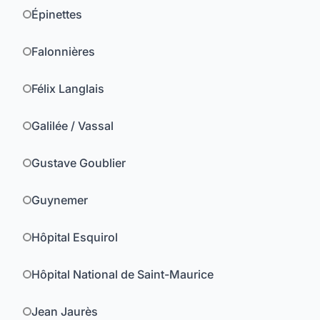
Épinettes
Falonnières
Félix Langlais
Galilée / Vassal
Gustave Goublier
Guynemer
Hôpital Esquirol
Hôpital National de Saint-Maurice
Jean Jaurès