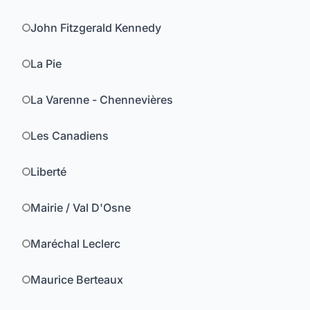
John Fitzgerald Kennedy
La Pie
La Varenne - Chennevières
Les Canadiens
Liberté
Mairie / Val D'Osne
Maréchal Leclerc
Maurice Berteaux