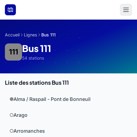
Aller au contenu principal
Accueil
Lignes
Bus 111
Bus 111
111
54 stations
Liste des stations Bus 111
Alma / Raspail - Pont de Bonneuil
Arago
Arromanches