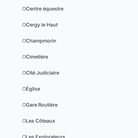
Centre équestre
Cergy le Haut
Champmorin
Cimetière
Cité Judiciaire
Église
Gare Routière
Les Côteaux
Les Explorateurs