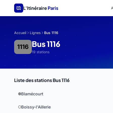
Aller au contenu principal
L'Itinéraire
Paris
A
Accueil
Lignes
Bus 1116
Bus 1116
1116
19 stations
Liste des stations Bus 1116
Blamécourt
Boissy-l'Aillerie