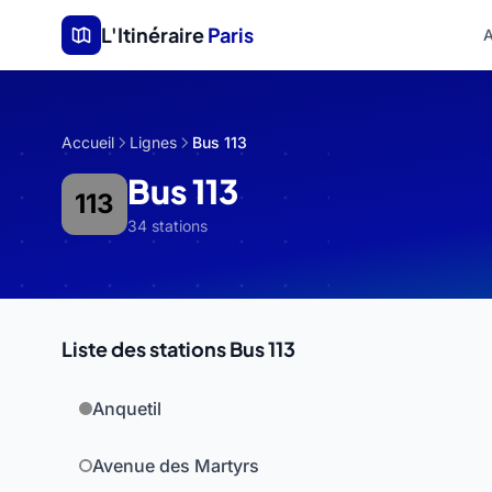
Aller au contenu principal
L'Itinéraire
Paris
A
Accueil
Lignes
Bus 113
Bus 113
113
34 stations
Liste des stations Bus 113
Anquetil
Avenue des Martyrs