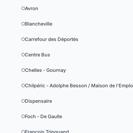
Avron
Blancheville
Carrefour des Déportés
Centre Bus
Chelles - Gournay
Chilpéric - Adolphe Besson / Maison de l'Emplo
Dispensaire
Foch - De Gaulle
François Trinquand