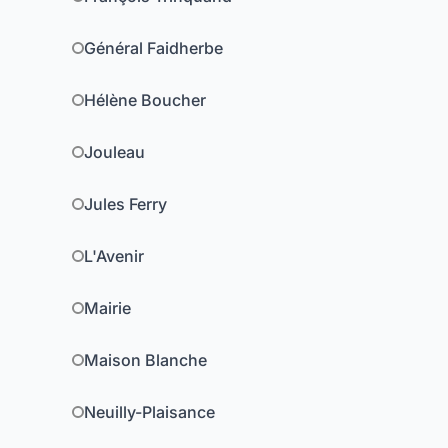
Général Faidherbe
Hélène Boucher
Jouleau
Jules Ferry
L'Avenir
Mairie
Maison Blanche
Neuilly-Plaisance