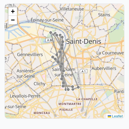
+
−
Leaflet