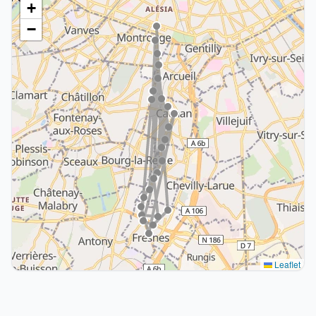
+
−
Leaflet