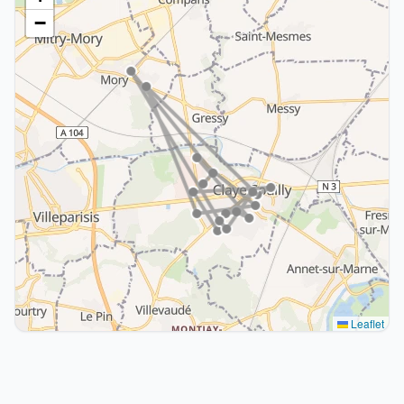
−
Leaflet