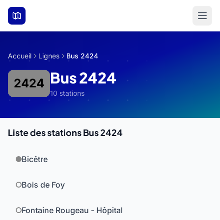
Aller au contenu principal
Accueil
Lignes
Bus 2424
Bus 2424
2424
10 stations
Liste des stations Bus 2424
Bicêtre
Bois de Foy
Fontaine Rougeau - Hôpital