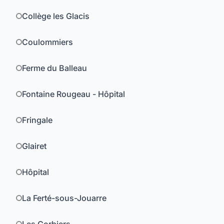
Collège les Glacis
Coulommiers
Ferme du Balleau
Fontaine Rougeau - Hôpital
Fringale
Glairet
Hôpital
La Ferté-sous-Jouarre