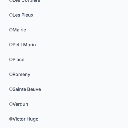
Les Corbiers
Les Pleux
Mairie
Petit Morin
Place
Romeny
Sainte Beuve
Verdun
Victor Hugo