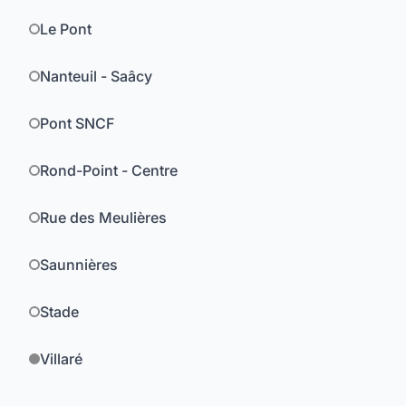
Le Pont
Nanteuil - Saâcy
Pont SNCF
Rond-Point - Centre
Rue des Meulières
Saunnières
Stade
Villaré