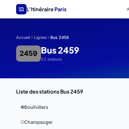
Aller au contenu principal
L'Itinéraire
Paris
A
Accueil
Lignes
Bus 2459
Bus 2459
2459
23 stations
Liste des stations Bus 2459
Boulivillers
Champauger