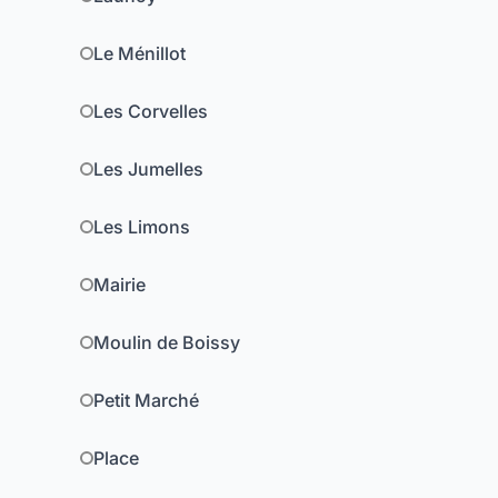
Le Ménillot
Les Corvelles
Les Jumelles
Les Limons
Mairie
Moulin de Boissy
Petit Marché
Place