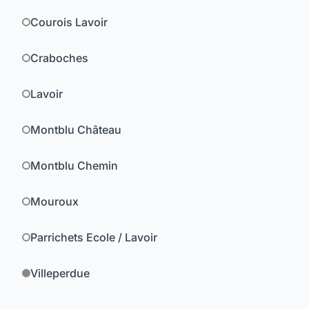
Courois Lavoir
Craboches
Lavoir
Montblu Château
Montblu Chemin
Mouroux
Parrichets Ecole / Lavoir
Villeperdue