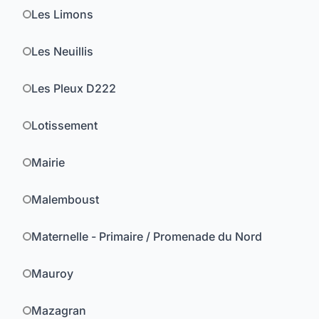
Les Limons
Les Neuillis
Les Pleux D222
Lotissement
Mairie
Malemboust
Maternelle - Primaire / Promenade du Nord
Mauroy
Mazagran