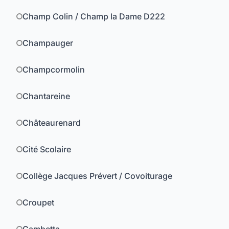
Champ Colin / Champ la Dame D222
Champauger
Champcormolin
Chantareine
Châteaurenard
Cité Scolaire
Collège Jacques Prévert / Covoiturage
Croupet