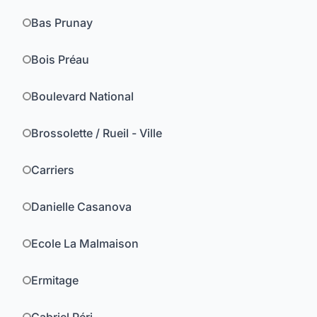
Bas Prunay
Bois Préau
Boulevard National
Brossolette / Rueil - Ville
Carriers
Danielle Casanova
Ecole La Malmaison
Ermitage