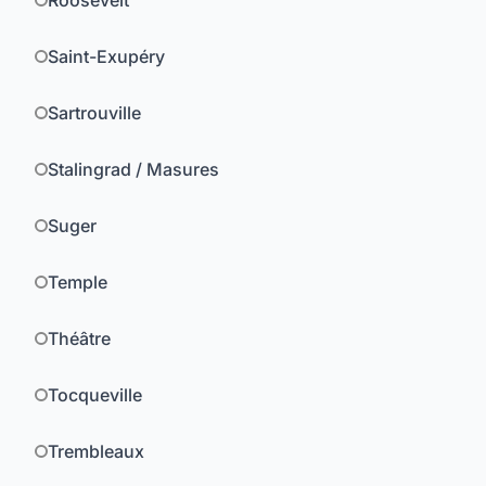
Roosevelt
Saint-Exupéry
Sartrouville
Stalingrad / Masures
Suger
Temple
Théâtre
Tocqueville
Trembleaux