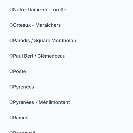
Notre-Dame-de-Lorette
Orteaux - Maraichers
Paradis / Square Montholon
Paul Bert / Clémenceau
Poste
Pyrénées
Pyrénées - Ménilmontant
Ramus