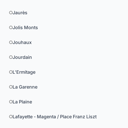
Jaurès
Jolis Monts
Jouhaux
Jourdain
L'Ermitage
La Garenne
La Plaine
Lafayette - Magenta / Place Franz Liszt