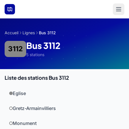
Aller au contenu principal
Accueil
Lignes
Bus 3112
Bus 3112
3112
5 stations
Liste des stations Bus 3112
Eglise
Gretz-Armainvilliers
Monument