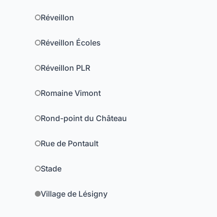
Réveillon
Réveillon Écoles
Réveillon PLR
Romaine Vimont
Rond-point du Château
Rue de Pontault
Stade
Village de Lésigny