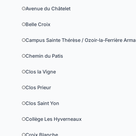
Avenue du Châtelet
Belle Croix
Campus Sainte Thérèse / Ozoir-la-Ferrière Armai
Chemin du Patis
Clos la Vigne
Clos Prieur
Clos Saint Yon
Collège Les Hyverneaux
Croix Blanche