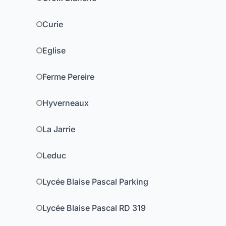
Curie
Eglise
Ferme Pereire
Hyverneaux
La Jarrie
Leduc
Lycée Blaise Pascal Parking
Lycée Blaise Pascal RD 319