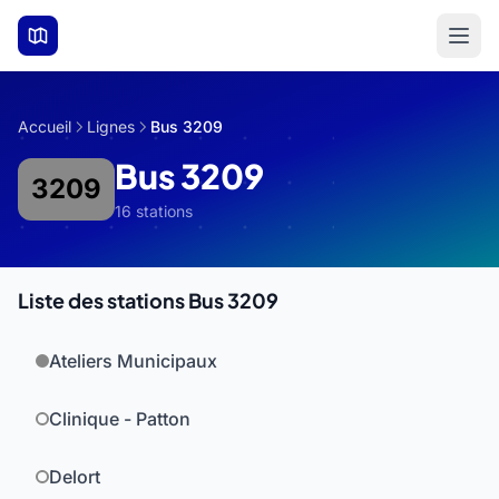
Aller au contenu principal
Accueil
Lignes
Bus 3209
Bus 3209
3209
16 stations
Liste des stations Bus 3209
Ateliers Municipaux
Clinique - Patton
Delort