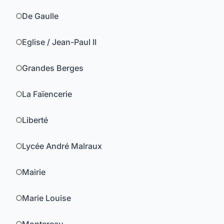
De Gaulle
Eglise / Jean-Paul II
Grandes Berges
La Faïencerie
Liberté
Lycée André Malraux
Mairie
Marie Louise