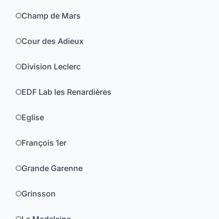
Champ de Mars
Cour des Adieux
Division Leclerc
EDF Lab les Renardières
Eglise
François 1er
Grande Garenne
Grinsson