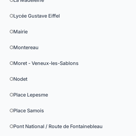
La Madeleine
Lycée Gustave Eiffel
Mairie
Montereau
Moret - Veneux-les-Sablons
Nodet
Place Lepesme
Place Samois
Pont National / Route de Fontainebleau