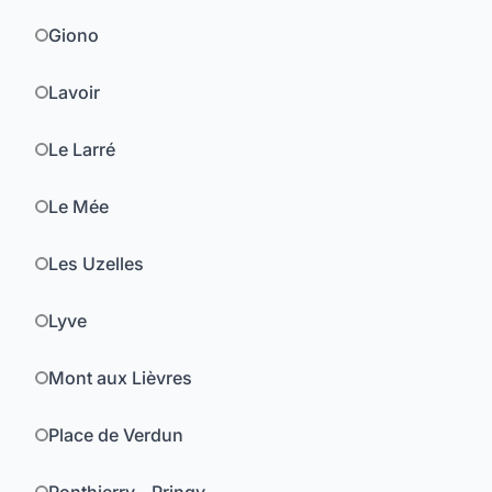
Giono
Lavoir
Le Larré
Le Mée
Les Uzelles
Lyve
Mont aux Lièvres
Place de Verdun