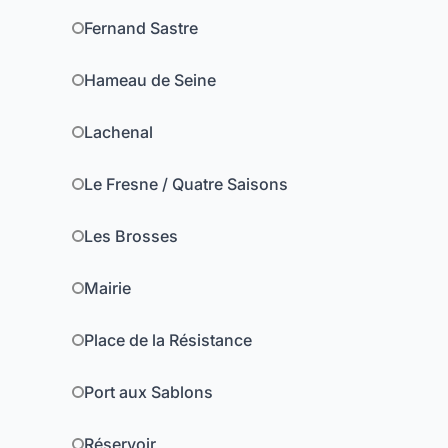
Fernand Sastre
Hameau de Seine
Lachenal
Le Fresne / Quatre Saisons
Les Brosses
Mairie
Place de la Résistance
Port aux Sablons
Réservoir