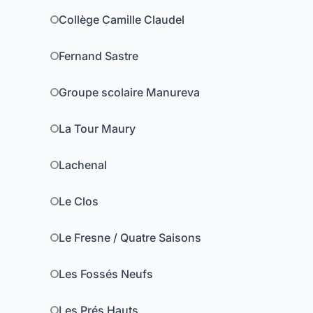
Collège Camille Claudel
Fernand Sastre
Groupe scolaire Manureva
La Tour Maury
Lachenal
Le Clos
Le Fresne / Quatre Saisons
Les Fossés Neufs
Les Prés Hauts