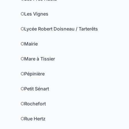
Les Vignes
Lycée Robert Doisneau / Tarterêts
Mairie
Mare à Tissier
Pépinière
Petit Sénart
Rochefort
Rue Hertz