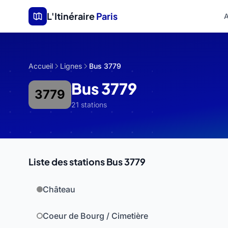
Aller au contenu principal
L'Itinéraire
Paris
A
Accueil
Lignes
Bus 3779
Bus 3779
3779
21 stations
Liste des stations Bus 3779
Château
Coeur de Bourg / Cimetière