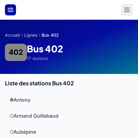
Aller au contenu principal
Accueil
Lignes
Bus 402
Bus 402
402
17 stations
Liste des stations Bus 402
Antony
Armand Guillebaud
Aubépine