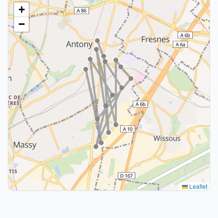
+
−
Leaflet