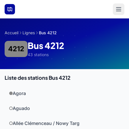
Aller au contenu principal
Accueil
Lignes
Bus 4212
Bus 4212
4212
43 stations
Liste des stations Bus 4212
Agora
Aguado
Allée Clémenceau / Nowy Targ