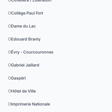
Cimetière / Libération
Collège Paul Fort
Dame du Lac
Edouard Branly
Évry - Courcouronnes
Gabriel Jaillard
Gaspéri
Hôtel de Ville
Imprimerie Nationale