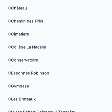
Château
Chemin des Près
Cimetière
Collège La Nacelle
Conservatoire
Essonnes Robinson
Gymnase
Les Brateaux