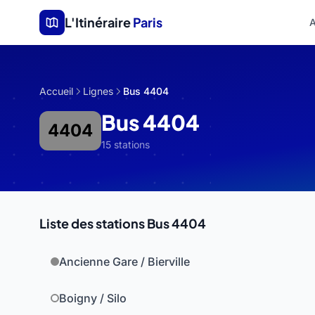
Aller au contenu principal
L'Itinéraire
Paris
A
Accueil
Lignes
Bus 4404
Bus 4404
4404
15 stations
Liste des stations Bus 4404
Ancienne Gare / Bierville
Boigny / Silo