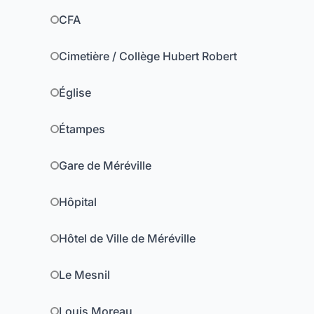
CFA
Cimetière / Collège Hubert Robert
Église
Étampes
Gare de Méréville
Hôpital
Hôtel de Ville de Méréville
Le Mesnil
Louis Moreau