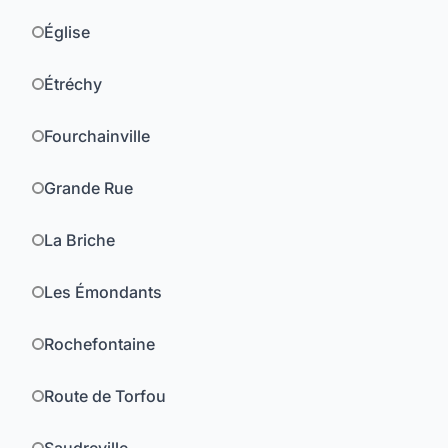
Église
Étréchy
Fourchainville
Grande Rue
La Briche
Les Émondants
Rochefontaine
Route de Torfou