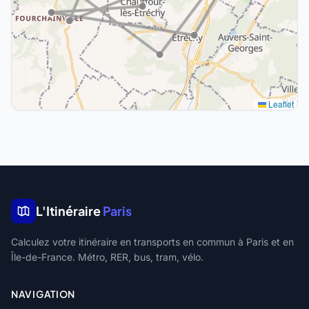
Leaflet
L'Itinéraire
Paris
Calculez votre itinéraire en transports en commun à Paris et en
Île-de-France. Métro, RER, bus, tram, vélo.
NAVIGATION