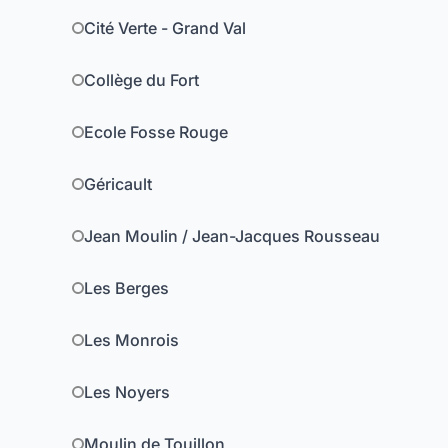
Cité Verte - Grand Val
Collège du Fort
Ecole Fosse Rouge
Géricault
Jean Moulin / Jean-Jacques Rousseau
Les Berges
Les Monrois
Les Noyers
Moulin de Touillon