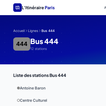
Aller au contenu principal
L'Itinéraire
Paris
A
Accueil
Lignes
Bus 444
Bus 444
444
12 stations
Liste des stations Bus 444
Antoine Baron
Centre Culturel