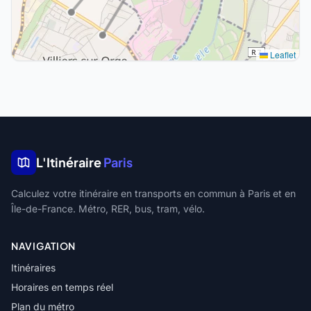
Leaflet
L'Itinéraire
Paris
Calculez votre itinéraire en transports en commun à Paris et en
Île-de-France. Métro, RER, bus, tram, vélo.
NAVIGATION
Itinéraires
Horaires en temps réel
Plan du métro