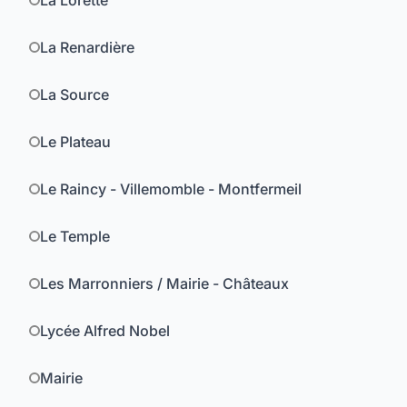
La Lorette
La Renardière
La Source
Le Plateau
Le Raincy - Villemomble - Montfermeil
Le Temple
Les Marronniers / Mairie - Châteaux
Lycée Alfred Nobel
Mairie