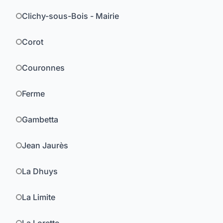
Clichy-sous-Bois - Mairie
Corot
Couronnes
Ferme
Gambetta
Jean Jaurès
La Dhuys
La Limite