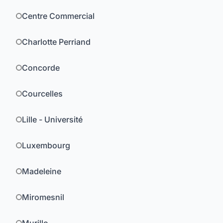
Centre Commercial
Charlotte Perriand
Concorde
Courcelles
Lille - Université
Luxembourg
Madeleine
Miromesnil