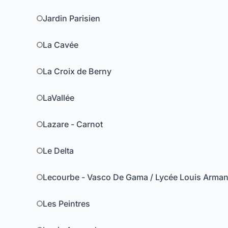
Jardin Parisien
La Cavée
La Croix de Berny
LaVallée
Lazare - Carnot
Le Delta
Lecourbe - Vasco De Gama / Lycée Louis Arma
Les Peintres