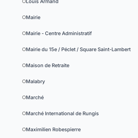
Louis Armand
Mairie
Mairie - Centre Administratif
Mairie du 15e / Péclet / Square Saint-Lambert
Maison de Retraite
Malabry
Marché
Marché International de Rungis
Maximilien Robespierre