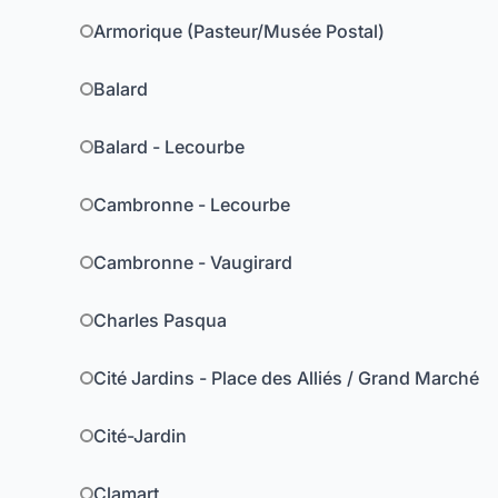
Armorique (Pasteur/Musée Postal)
Balard
Balard - Lecourbe
Cambronne - Lecourbe
Cambronne - Vaugirard
Charles Pasqua
Cité Jardins - Place des Alliés / Grand Marché
Cité-Jardin
Clamart