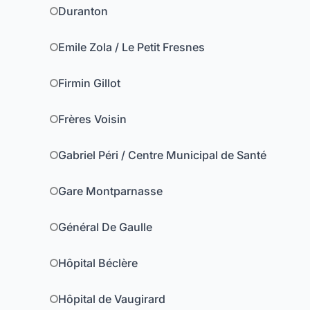
Duranton
Emile Zola / Le Petit Fresnes
Firmin Gillot
Frères Voisin
Gabriel Péri / Centre Municipal de Santé
Gare Montparnasse
Général De Gaulle
Hôpital Béclère
Hôpital de Vaugirard