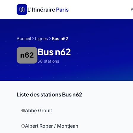
Aller au contenu principal
L'Itinéraire
Paris
A
Accueil
Lignes
Bus n62
Bus n62
n62
68 stations
Liste des stations Bus n62
Abbé Groult
Albert Roper / Montjean