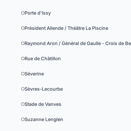
Porte d'Issy
Président Allende / Théâtre La Piscine
Raymond Aron / Général de Gaulle - Croix de B
Rue de Châtillon
Séverine
Sèvres-Lecourbe
Stade de Vanves
Suzanne Lenglen