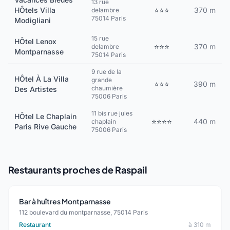
13 rue
HÔtels Villa
⭐⭐⭐
370 m
delambre
75014 Paris
Modigliani
15 rue
HÔtel Lenox
⭐⭐⭐
370 m
delambre
Montparnasse
75014 Paris
9 rue de la
HÔtel À La Villa
grande
⭐⭐⭐
390 m
chaumière
Des Artistes
75006 Paris
11 bis rue jules
HÔtel Le Chaplain
⭐⭐⭐⭐
440 m
chaplain
Paris Rive Gauche
75006 Paris
Restaurants proches de Raspail
Bar à huîtres Montparnasse
112 boulevard du montparnasse, 75014 Paris
Restaurant
à 310 m