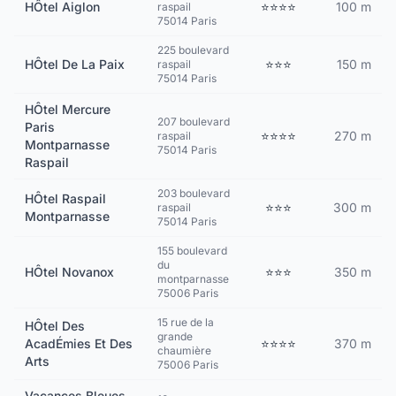
HÔtel Aiglon
⭐⭐⭐⭐
100 m
raspail
75014 Paris
225 boulevard
HÔtel De La Paix
⭐⭐⭐
150 m
raspail
75014 Paris
HÔtel Mercure
207 boulevard
Paris
⭐⭐⭐⭐
270 m
raspail
Montparnasse
75014 Paris
Raspail
203 boulevard
HÔtel Raspail
⭐⭐⭐
300 m
raspail
Montparnasse
75014 Paris
155 boulevard
du
HÔtel Novanox
⭐⭐⭐
350 m
montparnasse
75006 Paris
15 rue de la
HÔtel Des
grande
AcadÉmies Et Des
⭐⭐⭐⭐
370 m
chaumière
Arts
75006 Paris
Vacances Bleues