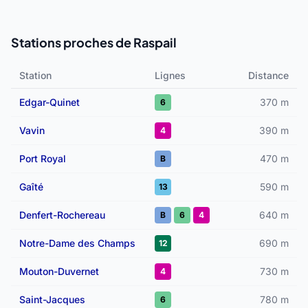
Stations proches de Raspail
Station
Lignes
Distance
Edgar-Quinet
370 m
6
Vavin
390 m
4
Port Royal
470 m
B
Gaîté
590 m
13
Denfert-Rochereau
640 m
B
6
4
Notre-Dame des Champs
690 m
12
Mouton-Duvernet
730 m
4
Saint-Jacques
780 m
6