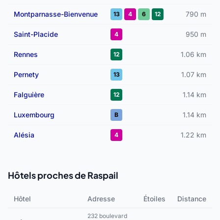
Montparnasse-Bienvenue
790 m
13
4
6
12
Saint-Placide
950 m
4
Rennes
1.06 km
12
Pernety
1.07 km
13
Falguière
1.14 km
12
Luxembourg
1.14 km
B
Alésia
1.22 km
4
Hôtels proches de Raspail
Hôtel
Adresse
Étoiles
Distance
232 boulevard