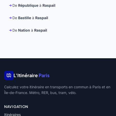
De
République
à
Raspail
De
Bastille
à
Raspail
De
Nation
à
Raspail
L'Itinéraire
Paris
Calculez votre itinéraire en transports en commun à Paris et en
Île-de-France. Métro, RER, bus, tram, vélo.
NAVIGATION
Itinéraires