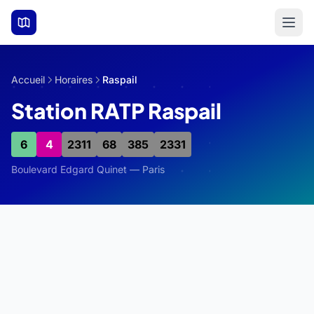
Aller au contenu principal
Accueil
Horaires
Raspail
Station RATP Raspail
6
4
2311
68
385
2331
Boulevard Edgard Quinet — Paris