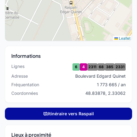
Leaflet
Informations
Lignes
6
4
2311
68
385
2331
Adresse
Boulevard Edgard Quinet
Fréquentation
1 773 665 / an
Coordonnées
48.83878, 2.33062
Itinéraire vers Raspail
Lieux à proximité