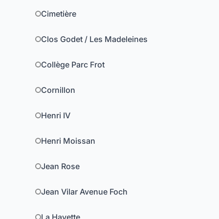
Cimetière
Clos Godet / Les Madeleines
Collège Parc Frot
Cornillon
Henri IV
Henri Moissan
Jean Rose
Jean Vilar Avenue Foch
La Hayette