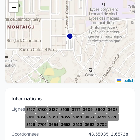
−
Leaflet
Informations
Lignes
3127
3130
3137
3106
3771
3609
3602
3603
3611
3658
3657
3652
3651
3656
3441
3776
3126
7701
3654
3653
3143
3662
3702
Coordonnées
48.55035, 2.65738