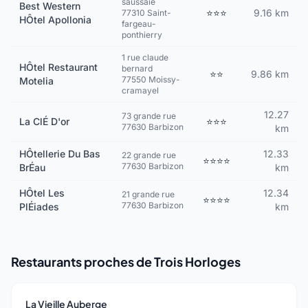
saussaie
Best Western
⭐⭐⭐
9.16 km
77310 Saint-
HÔtel Apollonia
fargeau-
ponthierry
1 rue claude
HÔtel Restaurant
bernard
⭐⭐
9.86 km
77550 Moissy-
Motelia
cramayel
12.27
73 grande rue
La ClÉ D'or
⭐⭐⭐
77630 Barbizon
km
HÔtellerie Du Bas
12.33
22 grande rue
⭐⭐⭐⭐
77630 Barbizon
BrÉau
km
HÔtel Les
12.34
21 grande rue
⭐⭐⭐⭐
77630 Barbizon
PlÉiades
km
Restaurants proches de Trois Horloges
La Vieille Auberge