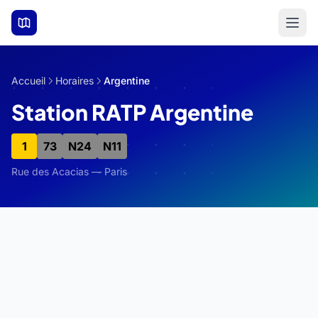
Aller au contenu principal
Accueil
Horaires
Argentine
Station RATP Argentine
1
73
N24
N11
Rue des Acacias — Paris