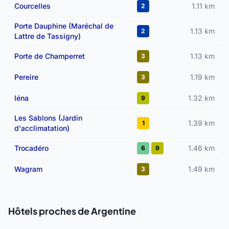
Courcelles
1.11 km
2
Porte Dauphine (Maréchal de
1.13 km
2
Lattre de Tassigny)
Porte de Champerret
1.13 km
3
Pereire
1.19 km
3
Iéna
1.32 km
9
Les Sablons (Jardin
1.39 km
1
d'acclimatation)
Trocadéro
1.46 km
6
9
Wagram
1.49 km
3
Hôtels proches de Argentine