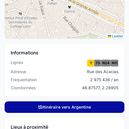
Leaflet
Informations
Lignes
1
73
N24
N11
Adresse
Rue des Acacias
Fréquentation
2 975 436 / an
Coordonnées
48.87577, 2.28905
Itinéraire vers Argentine
Lieux à proximité