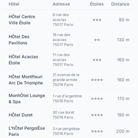
Hôtel
Adresse
Étoiles
Distance
6 rue des
HÔtel Centre
⭐⭐⭐
80 m
acacias
Ville Étoile
75017 Paris
16 rue des
HÔtel Des
⭐⭐
130 m
acacias
Pavillons
75017 Paris
11 rue des
HÔtel Acacias
⭐⭐⭐
160 m
acacias
Étoile
75017 Paris
21 avenue de la
HÔtel Montfleuri
⭐⭐⭐⭐
160 m
grande armée
Arc De Triomphe
75016 Paris
MonhÔtel Lounge
1 rue d'argentine
⭐⭐⭐⭐
170 m
75016 Paris
& Spa
30 rue duret
HÔtel Duret
⭐⭐⭐⭐
190 m
75016 Paris
L'hÔtel PergolÈse
3 rue pergolèse
⭐⭐⭐⭐
200 m
75016 Paris
Paris