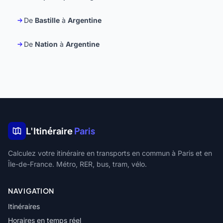
De
Bastille
à
Argentine
De
Nation
à
Argentine
L'Itinéraire
Paris
Calculez votre itinéraire en transports en commun à Paris et en
Île-de-France. Métro, RER, bus, tram, vélo.
NAVIGATION
Itinéraires
Horaires en temps réel