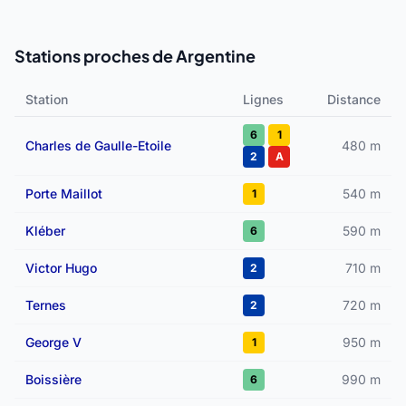
Stations proches de Argentine
Station
Lignes
Distance
6
1
Charles de Gaulle-Etoile
480 m
2
A
Porte Maillot
540 m
1
Kléber
590 m
6
Victor Hugo
710 m
2
Ternes
720 m
2
George V
950 m
1
Boissière
990 m
6