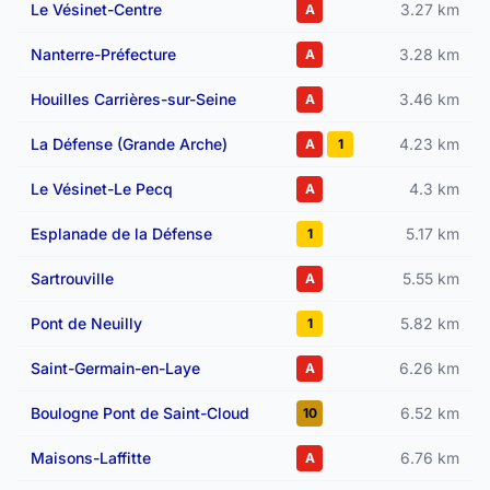
Le Vésinet-Centre
3.27 km
A
Nanterre-Préfecture
3.28 km
A
Houilles Carrières-sur-Seine
3.46 km
A
La Défense (Grande Arche)
4.23 km
A
1
Le Vésinet-Le Pecq
4.3 km
A
Esplanade de la Défense
5.17 km
1
Sartrouville
5.55 km
A
Pont de Neuilly
5.82 km
1
Saint-Germain-en-Laye
6.26 km
A
Boulogne Pont de Saint-Cloud
6.52 km
10
Maisons-Laffitte
6.76 km
A