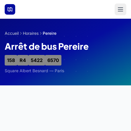
Aller au contenu principal
Accueil
Horaires
Pereire
Arrêt de bus Pereire
158
R4
5422
6570
Square Albert Besnard — Paris