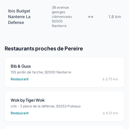
38 avenue
Ibis Budget
georges
Nanterre La
⭐⭐
1.8 km
clémenceau
92000
Defense
Nanterre
Restaurants proches de Pereire
Bib & Guss
155 jardin de l’arche, 92000 Nanterre
Restaurant
à 3.75 km
Wok by Tiger Wok
cnit - 2 place de la défense, 92053 Puteaux
Restaurant
à 4.51 km