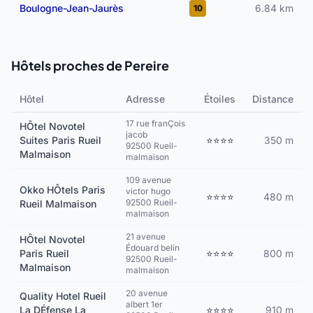
Boulogne-Jean-Jaurès
6.84 km
10
Hôtels proches de Pereire
Hôtel
Adresse
Étoiles
Distance
17 rue franÇois
HÔtel Novotel
jacob
Suites Paris Rueil
⭐⭐⭐⭐
350 m
92500 Rueil-
Malmaison
malmaison
109 avenue
Okko HÔtels Paris
victor hugo
⭐⭐⭐⭐
480 m
92500 Rueil-
Rueil Malmaison
malmaison
21 avenue
HÔtel Novotel
Édouard belin
Paris Rueil
⭐⭐⭐⭐
800 m
92500 Rueil-
Malmaison
malmaison
20 avenue
Quality Hotel Rueil
albert 1er
La DÉfense La
⭐⭐⭐⭐
910 m