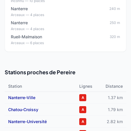
Inconnu — 10 places
Nanterre
240 m
Arceaux — 4 places
Nanterre
250 m
Arceaux — 4 places
Rueil-Malmaison
320 m
Arceaux — 6 places
Stations proches de Pereire
Station
Lignes
Distance
Nanterre-Ville
1.37 km
A
Chatou-Croissy
1.79 km
A
Nanterre-Université
2.82 km
A