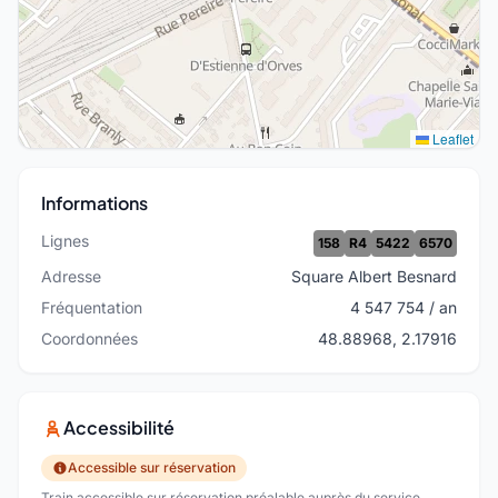
Leaflet
Informations
Lignes
158
R4
5422
6570
Adresse
Square Albert Besnard
Fréquentation
4 547 754 / an
Coordonnées
48.88968, 2.17916
Accessibilité
Accessible sur réservation
Train accessible sur réservation préalable auprès du service