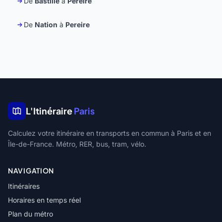
De
Bastille
à
Pereire
De
Nation
à
Pereire
L'Itinéraire
Paris
Calculez votre itinéraire en transports en commun à Paris et en
Île-de-France. Métro, RER, bus, tram, vélo.
NAVIGATION
Itinéraires
Horaires en temps réel
Plan du métro