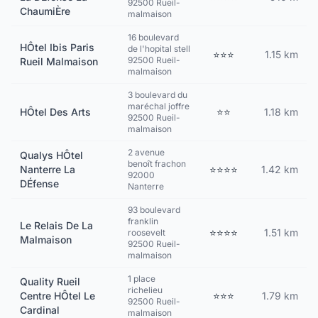
92500 Rueil-
ChaumiÈre
malmaison
16 boulevard
HÔtel Ibis Paris
de l'hopital stell
⭐⭐⭐
1.15 km
92500 Rueil-
Rueil Malmaison
malmaison
3 boulevard du
maréchal joffre
HÔtel Des Arts
⭐⭐
1.18 km
92500 Rueil-
malmaison
2 avenue
Qualys HÔtel
benoît frachon
Nanterre La
⭐⭐⭐⭐
1.42 km
92000
DÉfense
Nanterre
93 boulevard
franklin
Le Relais De La
⭐⭐⭐⭐
1.51 km
roosevelt
Malmaison
92500 Rueil-
malmaison
1 place
Quality Rueil
richelieu
Centre HÔtel Le
⭐⭐⭐
1.79 km
92500 Rueil-
Cardinal
malmaison