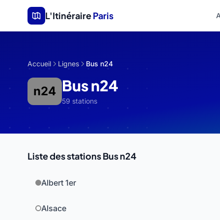
Aller au contenu principal
L'Itinéraire
Paris
A
Accueil
Lignes
Bus n24
Bus n24
n24
59 stations
Liste des stations Bus n24
Albert 1er
Alsace