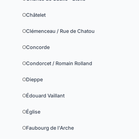
Châtelet
Clémenceau / Rue de Chatou
Concorde
Condorcet / Romain Rolland
Dieppe
Édouard Vaillant
Église
Faubourg de l'Arche