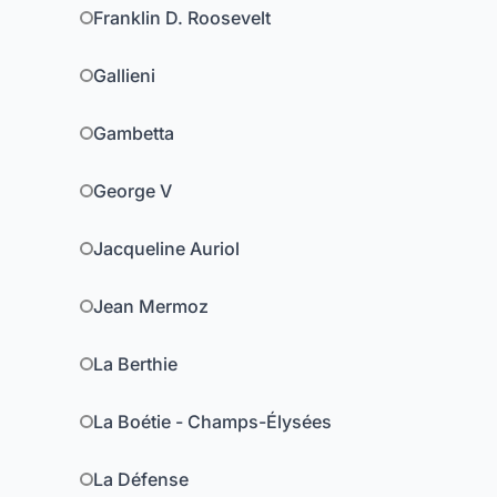
Franklin D. Roosevelt
Gallieni
Gambetta
George V
Jacqueline Auriol
Jean Mermoz
La Berthie
La Boétie - Champs-Élysées
La Défense