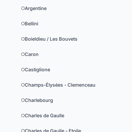
Argentine
Bellini
Boieldieu / Les Bouvets
Caron
Castiglione
Champs-Élysées - Clemenceau
Charlebourg
Charles de Gaulle
Charles de Gaulle - Etoile