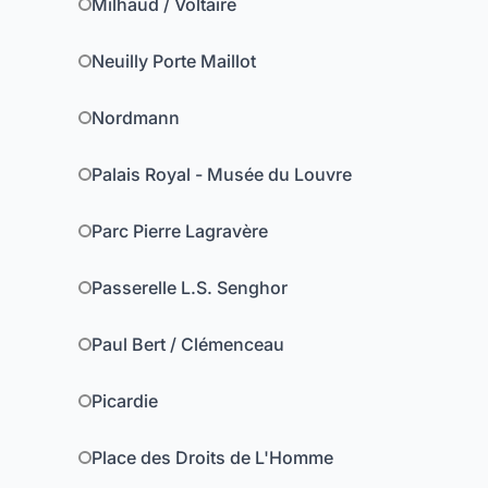
Milhaud / Voltaire
Neuilly Porte Maillot
Nordmann
Palais Royal - Musée du Louvre
Parc Pierre Lagravère
Passerelle L.S. Senghor
Paul Bert / Clémenceau
Picardie
Place des Droits de L'Homme