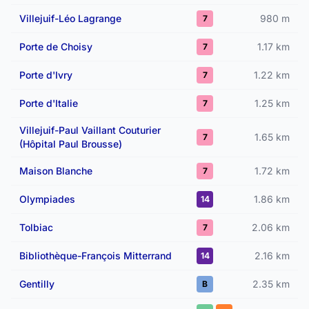
Villejuif-Léo Lagrange
980 m
7
Porte de Choisy
1.17 km
7
Porte d'Ivry
1.22 km
7
Porte d'Italie
1.25 km
7
Villejuif-Paul Vaillant Couturier
1.65 km
7
(Hôpital Paul Brousse)
Maison Blanche
1.72 km
7
Olympiades
1.86 km
14
Tolbiac
2.06 km
7
Bibliothèque-François Mitterrand
2.16 km
14
Gentilly
2.35 km
B