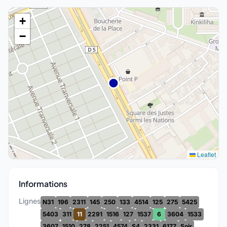
+
−
Leaflet
Informations
Lignes
N31
196
2311
145
250
133
4514
125
275
5425
5403
311
11
2291
1516
127
1537
6
3604
1533
3607
1510
278
2251
4574
S4
2331
6177
Soir