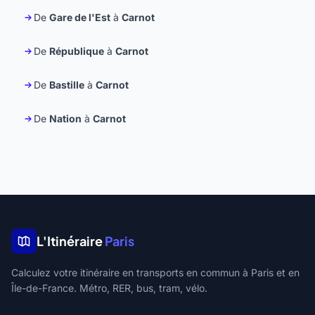
De
Gare de l'Est
à
Carnot
De
République
à
Carnot
De
Bastille
à
Carnot
De
Nation
à
Carnot
L'Itinéraire
Paris
Calculez votre itinéraire en transports en commun à Paris et en
Île-de-France. Métro, RER, bus, tram, vélo.