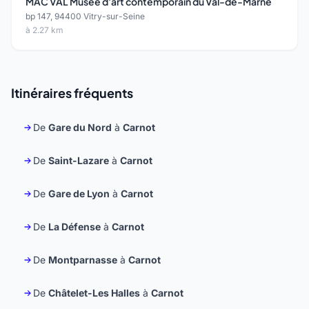
MAC VAL Musée d'art contemporain du Val-de-Marne
bp 147, 94400 Vitry-sur-Seine
à 2.27 km
Itinéraires fréquents
De
Gare du Nord
à
Carnot
De
Saint-Lazare
à
Carnot
De
Gare de Lyon
à
Carnot
De
La Défense
à
Carnot
De
Montparnasse
à
Carnot
De
Châtelet-Les Halles
à
Carnot