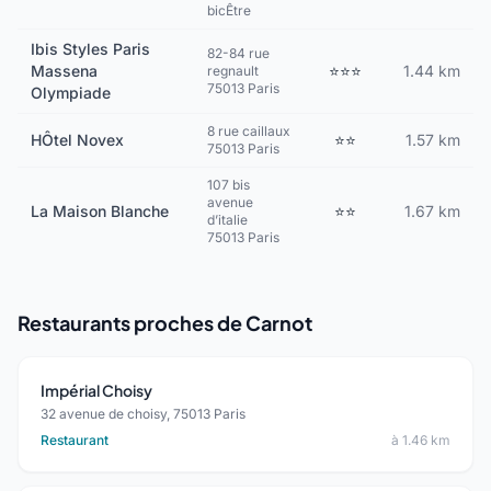
bicÊtre
Ibis Styles Paris
82-84 rue
Massena
⭐⭐⭐
1.44 km
regnault
75013 Paris
Olympiade
8 rue caillaux
HÔtel Novex
⭐⭐
1.57 km
75013 Paris
107 bis
avenue
La Maison Blanche
⭐⭐
1.67 km
d’italie
75013 Paris
Restaurants proches de Carnot
Impérial Choisy
32 avenue de choisy, 75013 Paris
Restaurant
à 1.46 km