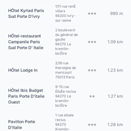
1/11 rue renÉ
HÔtel Kyriad Paris
villars
⭐⭐⭐
990 m
94200 Ivry-
Sud Porte D'ivry
sur-seine
2 boulevard
du général de
HÔtel-restaurant
gaulle
Campanile Paris
⭐⭐⭐
1.09 km
94270 Le
Sud Porte D' Italie
kremlin-
bicÊtre
2/16 rue
theroigne de
HÔtel Lodge In
⭐⭐⭐
1.23 km
mericourt
75013 Paris
9-15 rue
HÔtel Ibis Budget
ÉlisÉe reclus
Paris Porte D'italie
⭐⭐
1.27 km
94270 Le
kremlin-
Ouest
bicÊtre
1 rue elisée
reclus
Pavillon Porte
⭐⭐⭐
1.28 km
94270
D'italie
Kremlin-