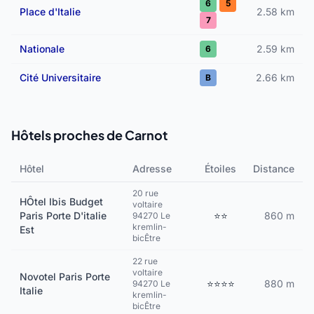
6
5
Place d'Italie
2.58 km
7
Nationale
2.59 km
6
Cité Universitaire
2.66 km
B
Hôtels proches de Carnot
Hôtel
Adresse
Étoiles
Distance
20 rue
HÔtel Ibis Budget
voltaire
Paris Porte D'italie
⭐⭐
860 m
94270 Le
kremlin-
Est
bicÊtre
22 rue
voltaire
Novotel Paris Porte
⭐⭐⭐⭐
880 m
94270 Le
Italie
kremlin-
bicÊtre