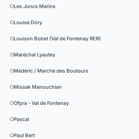
Les Joncs Marins
Louise Dory
Louison Bobet (Val de Fontenay RER)
Maréchal Lyautey
Médéric / Marché des Boutours
Missak Manouchian
Ofpra - Val de Fontenay
Pascal
Paul Bert