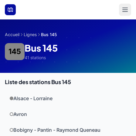
Aller au contenu principal
Accueil
Lignes
Bus 145
Bus 145
145
41 stations
Liste des stations Bus 145
Alsace - Lorraine
Avron
Bobigny - Pantin - Raymond Queneau